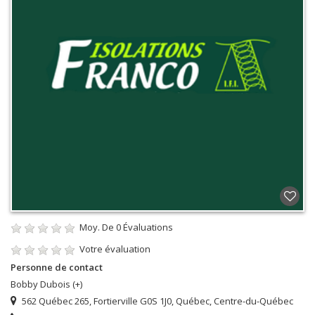
Moy. De
0
Évaluations
Votre évaluation
Personne de contact
Bobby Dubois (+)
562 Québec 265, Fortierville G0S 1J0, Québec, Centre-du-Québec