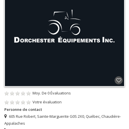
Moy. De
0
Évaluations
Votre évaluation
Personne de contact
605 Rue Robert, Sainte-Marguerite G0S 2X0, Québec, Chaudière-
Appalaches