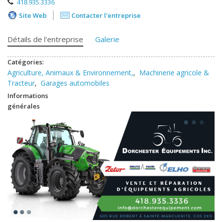
418.935.3336
Site Web
Contacter l'entreprise
Détails de l'entreprise
Galerie
Catégories:
Agriculture, Animaux & Environnement,
,
Machinerie agricole &
Tracteur
,
Garages automobiles
Informations
générales