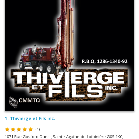
1.
Thivierge et Fils inc.
(1)
1071 Rue Gosford Ouest, Sainte-Agathe-de-Lotbinière G0S 1K0,